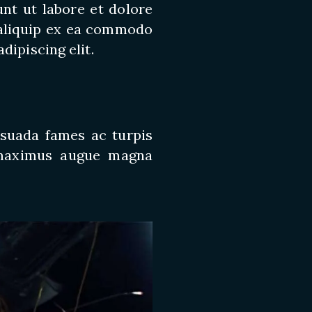
nt ut labore et dolore
 aliquip ex ea commodo
dipiscing elit.
esuada fames ac turpis
it maximus augue magna