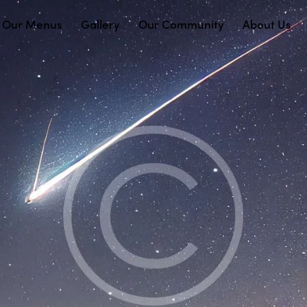
Our Menus
Gallery
Our Community
About Us