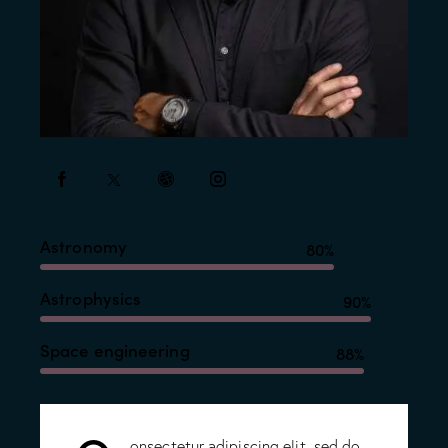
Astronomy
80%
Astrophysics
90%
Space engineering
88%
onsectetur adipiscing elit, sed do