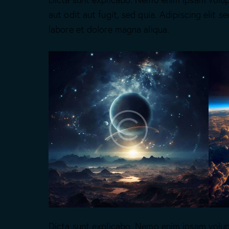
aut odit aut fugit, sed quia. Adipiscing elit 
labore et dolore magna aliqua.
Dicta sunt explicabo. Nemo enim ipsam volup