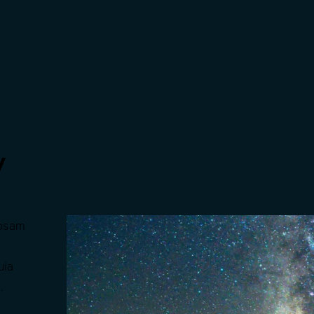
y
ipsam
uia
.