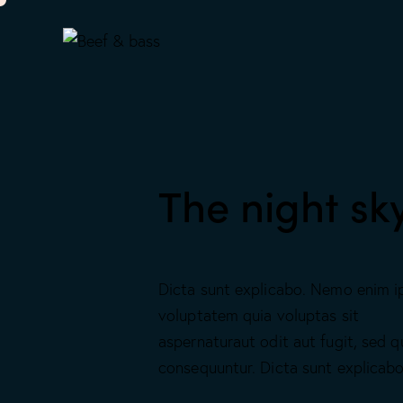
The night sk
Dicta sunt explicabo. Nemo enim 
voluptatem quia voluptas sit
aspernaturaut odit aut fugit, sed q
consequuntur. Dicta sunt explicabo