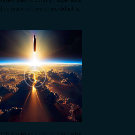
sed do eiusmod tempor incididunt ut
tatem quia voluptas sit aspernatur