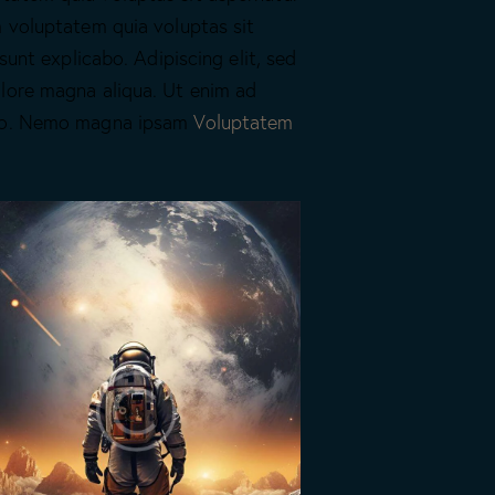
m voluptatem quia voluptas sit
sunt explicabo. Adipiscing elit, sed
lore magna aliqua. Ut enim ad
mco. Nemo magna ipsam
Voluptatem