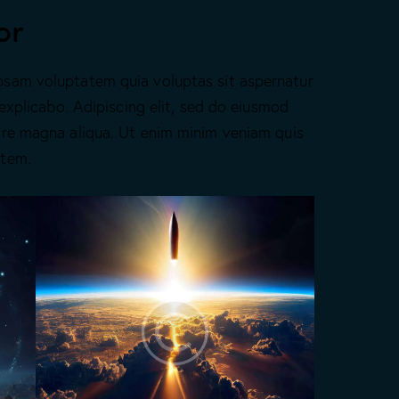
or
psam voluptatem quia voluptas sit aspernatur
 explicabo. Adipiscing elit, sed do eiusmod
ore magna aliqua. Ut enim minim veniam quis
atem.