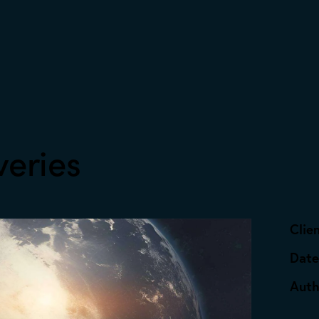
veries
Clie
Dat
Auth