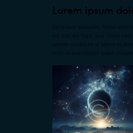
Lorem ipsum dol
Dicta sunt explicabo. Nemo enim i
aut odit aut fugit, quia. Dicta sunt
tempor incididunt ut labore et dol
nostrud exercitation ipsam volupt