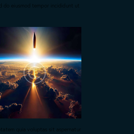
sed do eiusmod tempor incididunt ut
tatem quia voluptas sit aspernatur