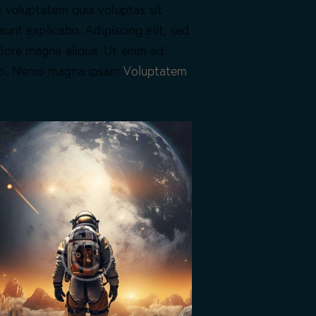
m voluptatem quia voluptas sit
sunt explicabo. Adipiscing elit, sed
lore magna aliqua. Ut enim ad
mco. Nemo magna ipsam
Voluptatem