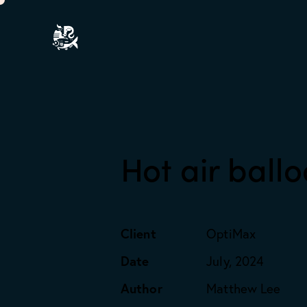
Hot air ball
Client
OptiMax
Date
July, 2024
Author
Matthew Lee