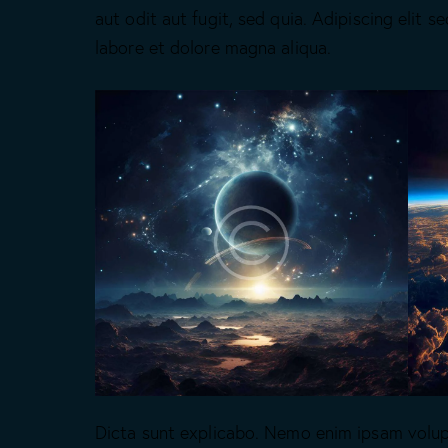
aut odit aut fugit, sed quia. Adipiscing elit 
labore et dolore magna aliqua.
Dicta sunt explicabo. Nemo enim ipsam volup